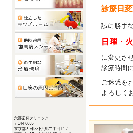
診療日変更
誠に勝手
日曜・
に変更さ
診療時間
ご迷惑を
よろしく
六郷歯科クリニック
〒144-0055
東京都大田区仲六郷二丁目14-7